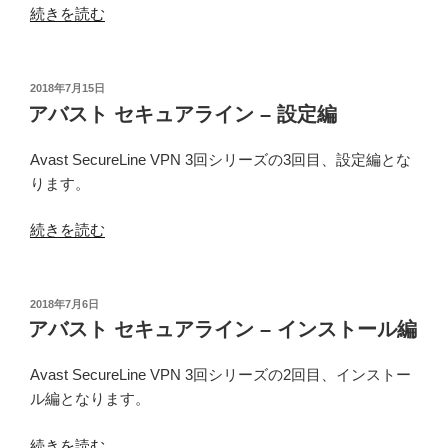
“ア
続きを読む
バ
ス
ト
投
2018年7月15日
稿
セ
アバスト セキュアライン – 設定編
日:
キ
ュ
Avast SecureLine VPN 3回シリーズの3回目、設定編とな
ア
ります。
ラ
“ア
イ
続きを読む
バ
ン
ス
–
ト
ア
投
2018年7月6日
稿
セ
ク
アバスト セキュアライン – インストール編
日:
キ
セ
ュ
ス
Avast SecureLine VPN 3回シリーズの2回目、インストー
ア
ポ
ル編となります。
ラ
イ
“ア
イ
ン
続きを読む