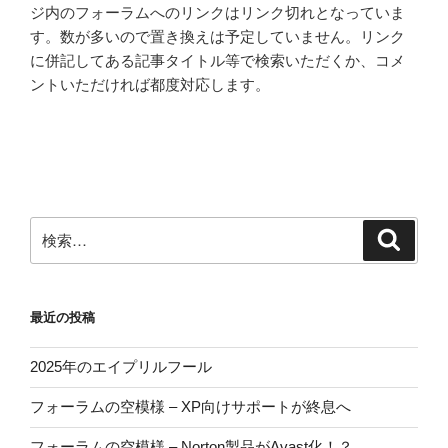
ュ
の
ジ内のフォーラムへのリンクはリンク切れとなっていま
ア
す。数が多いので置き換えは予定していません。リンク
ラ
に併記してある記事タイトル等で検索いただくか、コメ
イ
ントいただければ都度対応します。
ン
–
概
要”
の
検
検
索
索:
最近の投稿
2025年のエイプリルフール
フォーラムの空模様 – XP向けサポートが終息へ
フォーラムの空模様 – Norton製品がAvast化！？