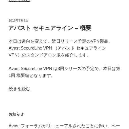
バ
ン
ト
ス
–
速
ト
設
度
投
2018年7月3日
稿
セ
定
比
アバスト セキュアライン – 概要
日:
キ
編”
較”
ュ
の
の
本日は趣向を変えて、近日リリース予定のVPN製品、
ア
Avast SecureLine VPN （アバスト セキュアライン
ラ
VPN）のスタンドアロン版を紹介します。
イ
ン
Avast SecureLine VPN は3回シリーズの予定で、本日は第
–
1回 概要編となります。
イ
“ア
続きを読む
ン
バ
ス
ス
ト
ト
ー
お知らせ
セ
ル
キ
編”
Avast フォーラムがリニューアルされたことに伴い、ペー