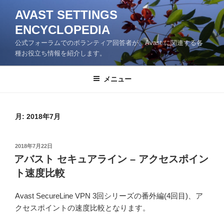
コ
AVAST SETTINGS
ン
ENCYCLOPEDIA
テ
ン
公式フォーラムでのボランティア回答者が、Avast に関連する各
ツ
種お役立ち情報を紹介します。
へ
ス
メニュー
キ
ッ
プ
月:
2018年7月
投
2018年7月22日
稿
アバスト セキュアライン – アクセスポイン
日:
ト速度比較
Avast SecureLine VPN 3回シリーズの番外編(4回目)、ア
クセスポイントの速度比較となります。