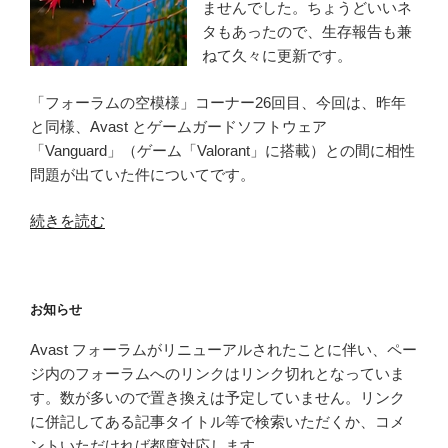
ませんでした。ちょうどいいネ
ァ
タもあったので、生存報告も兼
イ
ねて久々に更新です。
ア
ウ
「フォーラムの空模様」コーナー26回目、今回は、昨年
ォ
と同様、Avast とゲームガードソフトウェア
ー
「Vanguard」（ゲーム「Valorant」に搭載）との間に相性
ル
問題が出ていた件についてです。
が
つ
“フ
続きを読む
い
ォ
に
ー
無
ラ
料
お知らせ
ム
版
の
に！”
Avast フォーラムがリニューアルされたことに伴い、ペー
空
の
ジ内のフォーラムへのリンクはリンク切れとなっていま
模
す。数が多いので置き換えは予定していません。リンク
様
に併記してある記事タイトル等で検索いただくか、コメ
–
ントいただければ都度対応します。