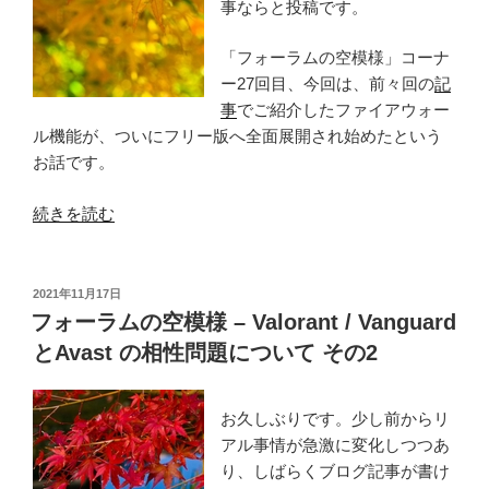
事ならと投稿です。
「フォーラムの空模様」コーナ
ー27回目、今回は、前々回の
記
事
でご紹介したファイアウォー
ル機能が、ついにフリー版へ全面展開され始めたという
お話です。
“フ
続きを読む
ォ
ー
ラ
投
2021年11月17日
稿
ム
フォーラムの空模様 – Valorant / Vanguard
日:
の
とAvast の相性問題について その2
空
模
お久しぶりです。少し前からリ
様
アル事情が急激に変化しつつあ
–
り、しばらくブログ記事が書け
フ