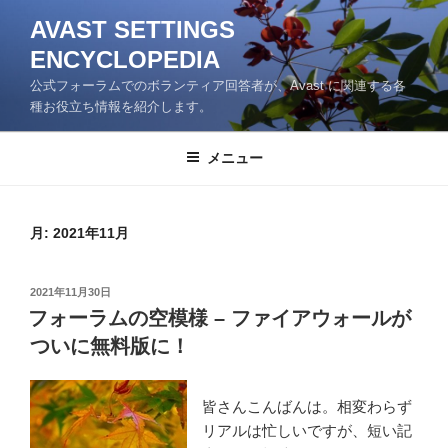
コ
AVAST SETTINGS
ン
ENCYCLOPEDIA
テ
ン
公式フォーラムでのボランティア回答者が、Avast に関連する各
ツ
種お役立ち情報を紹介します。
へ
ス
メニュー
キ
ッ
プ
月:
2021年11月
投
2021年11月30日
稿
フォーラムの空模様 – ファイアウォールが
日:
ついに無料版に！
皆さんこんばんは。相変わらず
リアルは忙しいですが、短い記