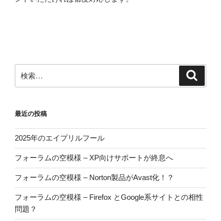
Valorant
/
Vanguard
と
Avast
の
検
検
相
索
索:
性
問
題
最近の投稿
に
つ
2025年のエイプリルフール
い
フォーラムの空模様 – XP向けサポートが終息へ
て
そ
フォーラムの空模様 – Norton製品がAvast化！？
の
2”
フォーラムの空模様 – Firefox とGoogle系サイトとの相性
の
問題？