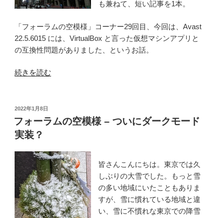
も兼ねて、短い記事を1本。
送
受
「フォーラムの空模様」コーナー29回目、今回は、Avast
信
22.5.6015 には、VirtualBox と言った仮想マシンアプリと
の
の互換性問題がありました、というお話。
不
具
“フ
続きを読む
合
ォ
に
ー
つ
ラ
投
2022年1月8日
い
稿
ム
フォーラムの空模様 – ついにダークモード
て”
日:
の
実装？
の
空
模
皆さんこんにちは。東京では久
様
しぶりの大雪でした。もっと雪
–
の多い地域にいたこともありま
バ
すが、雪に慣れている地域と違
ー
い、雪に不慣れな東京での降雪
ジ