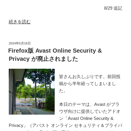
8/29 追記
“フ
続きを読む
ォ
ー
ラ
投
2024年5月16日
稿
ム
Firefox版 Avast Online Security &
日:
の
Privacy が廃止されました
空
模
皆さんお久しぶりです。前回投
様
稿から半年経ってしまいまし
–
た。
Firefox
と
本日のテーマは、Avast がブラ
Google
ウザ向けに提供していたアドオ
系
ン「Avast Online Security &
サ
Privacy」（アバスト オンライン セキュリティ＆プライバ
イ