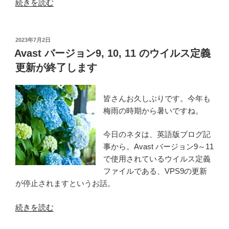
“フ
続きを読む
ォ
ー
ラ
投
2023年7月2日
稿
ム
Avast バージョン9, 10, 11 のウイルス定義
日:
の
更新が終了します
空
模
皆さんお久しぶりです。今年も
様
梅雨の時期から暑いですね。
–
Avast
今日のネタは、英語版ブログ記
バ
事から。Avast バージョン9～11
ー
で使用されているウイルス定義
ジ
ファイルである、VPS9の更新
ョ
が停止されますというお話。
ン
9,
“Avast
続きを読む
10,
バ
11