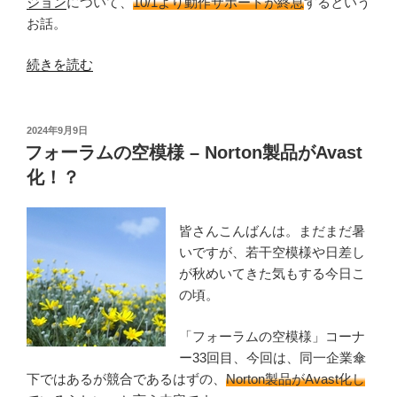
ジョン
について、
10/1より動作サポートが終息
するという
お話。
“フ
続きを読む
ォ
ー
ラ
投
2024年9月9日
稿
ム
フォーラムの空模様 – Norton製品がAvast
日:
の
化！？
空
模
皆さんこんばんは。まだまだ暑
様
いですが、若干空模様や日差し
–
が秋めいてきた気もする今日こ
XP
の頃。
向
け
「フォーラムの空模様」コーナ
サ
ー33回目、今回は、同一企業傘
ポ
下ではあるが競合であるはずの、
Norton製品がAvast化し
ー