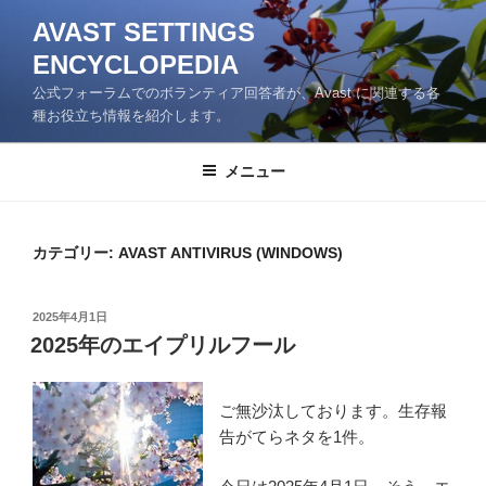
コ
AVAST SETTINGS
ン
ENCYCLOPEDIA
テ
ン
公式フォーラムでのボランティア回答者が、Avast に関連する各
ツ
種お役立ち情報を紹介します。
へ
ス
メニュー
キ
ッ
プ
カテゴリー:
AVAST ANTIVIRUS (WINDOWS)
投
2025年4月1日
稿
2025年のエイプリルフール
日:
ご無沙汰しております。生存報
告がてらネタを1件。