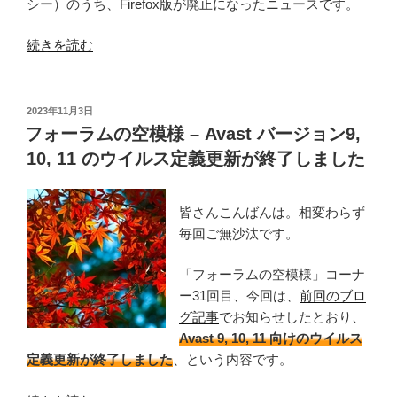
シー）のうち、Firefox版が廃止になったニュースです。
ト
と
“Firefox
続きを読む
の
版
相
Avast
性
Online
投
2023年11月3日
問
稿
Security
フォーラムの空模様 – Avast バージョン9,
題？”
日:
&
10, 11 のウイルス定義更新が終了しました
の
Privacy
が
皆さんこんばんは。相変わらず
廃
毎回ご無沙汰です。
止
さ
「フォーラムの空模様」コーナ
れ
ー31回目、今回は、
前回のブロ
ま
グ記事
でお知らせしたとおり、
し
Avast 9, 10, 11 向けのウイルス
た”
定義更新が終了しました
、という内容です。
の