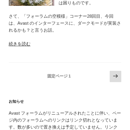
は困りものです。
ョ
ン
さて、「フォーラムの空模様」コーナー28回目、今回
22.5
は、Avast のインターフェースに、ダークモードが実装さ
に
れるかも？と言うお話。
お
け
“フ
続きを読む
る
ォ
VirtualBox
ー
と
ラ
の
ム
相
投
次
固定ページ
1
の
性
の
稿
空
問
ペ
の
模
題
ー
ペ
様
に
お知らせ
ジ
–
ー
つ
つ
Avast フォーラムがリニューアルされたことに伴い、ペー
ジ
い
い
ジ内のフォーラムへのリンクはリンク切れとなっていま
て”
送
に
す。数が多いので置き換えは予定していません。リンク
の