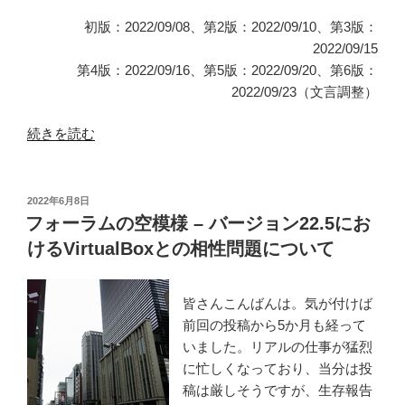
し
初版：2022/09/08、第2版：2022/09/10、第3版：
ま
2022/09/15
す”
第4版：2022/09/16、第5版：2022/09/20、第6版：
の
2022/09/23（文言調整）
“フ
続きを読む
ォ
ー
ラ
投
2022年6月8日
稿
ム
フォーラムの空模様 – バージョン22.5にお
日:
の
けるVirtualBoxとの相性問題について
空
模
皆さんこんばんは。気が付けば
様
前回の投稿から5か月も経って
–
いました。リアルの仕事が猛烈
メ
に忙しくなっており、当分は投
ー
稿は厳しそうですが、生存報告
ル