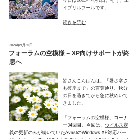
今日は2025年4月1日。そう、エ
イプリルフールです。
“2025
続きを読む
年
の
エ
投
2024年9月30日
稿
イ
フォーラムの空模様 – XP向けサポートが終
日:
プ
息へ
リ
ル
皆さんこんばんは。「暑さ寒さ
フ
も彼岸まで」の言葉通り、秋分
ー
の日を過ぎてから急に秋めいて
ル”
きました。
の
「フォーラムの空模様」コーナ
ー34回目、今回は、
ウイルス定
義の更新のみが続いていたAvastのWindows XP対応バー