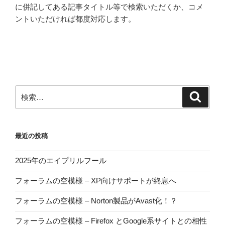
り
ダ
に併記してある記事タイトル等で検索いただくか、コメ
ー
ントいただければ都度対応します。
ク
モ
ー
ド
実
検
装？”
検
索
索:
の
最近の投稿
2025年のエイプリルフール
フォーラムの空模様 – XP向けサポートが終息へ
フォーラムの空模様 – Norton製品がAvast化！？
フォーラムの空模様 – Firefox とGoogle系サイトとの相性