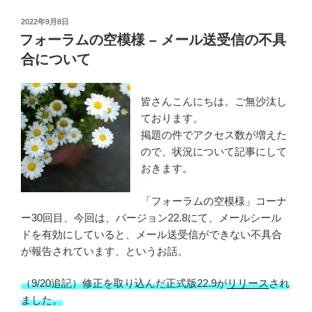
ー
の
ジ
投
2022年9月8日
ウ
稿
ョ
フォーラムの空模様 – メール送受信の不具
イ
日:
ン
合について
ル
9,
ス
10,
定
皆さんこんにちは。ご無沙汰し
11
義
ております。
の
更
掲題の件でアクセス数が増えた
ウ
新
ので、状況について記事にして
イ
が
おきます。
ル
終
ス
了
「フォーラムの空模様」コーナ
定
し
ー30回目、今回は、バージョン22.8にて、メールシール
義
ま
ドを有効にしていると、メール送受信ができない不具合
更
し
が報告されています、というお話。
新
た”
が
の
（9/20追記）修正を取り込んだ正式版22.9が
リリース
され
終
ました。
了