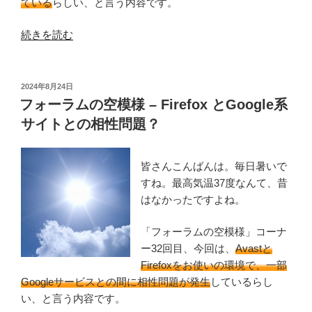
ている
らしい、と言う内容です。
ト
が
“フ
続きを読む
終
ォ
息
ー
へ”
ラ
投
2024年8月24日
の
稿
ム
フォーラムの空模様 – Firefox とGoogle系
日:
の
サイトとの相性問題？
空
模
皆さんこんばんは。毎日暑いで
様
すね。最高気温37度なんて、昔
–
はなかったですよね。
Norton
製
「フォーラムの空模様」コーナ
品
ー32回目、今回は、
Avastと
が
Firefoxをお使いの環境で、一部
Avast
Googleサービスとの間に相性問題が発生
しているらし
化！？”
い、と言う内容です。
の