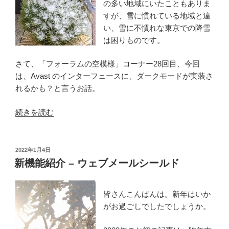
の多い地域にいたこともありま
すが、雪に慣れている地域と違
い、雪に不慣れな東京での降雪
は困りものです。
さて、「フォーラムの空模様」コーナー28回目、今回
は、Avast のインターフェースに、ダークモードが実装さ
れるかも？と言うお話。
“フ
続きを読む
ォ
ー
ラ
投
2022年1月4日
稿
ム
新機能紹介 – ウェブメールシールド
日:
の
空
皆さんこんばんは。新年はいか
模
がお過ごしでしたでしょうか。
様
–