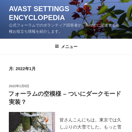
コ
AVAST SETTINGS
ン
ENCYCLOPEDIA
テ
ン
公式フォーラムでのボランティア回答者が、Avast に関連する各
ツ
種お役立ち情報を紹介します。
へ
ス
メニュー
キ
ッ
プ
月:
2022年1月
投
2022年1月8日
稿
フォーラムの空模様 – ついにダークモード
日:
実装？
皆さんこんにちは。東京では久
しぶりの大雪でした。もっと雪