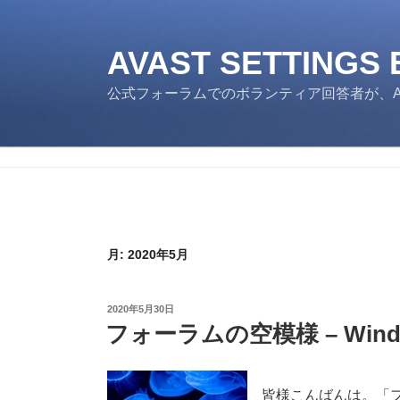
コ
ン
テ
AVAST SETTINGS
ン
公式フォーラムでのボランティア回答者が、Av
ツ
へ
ス
キ
ッ
プ
月:
2020年5月
投
2020年5月30日
稿
フォーラムの空模様 – Window
日:
皆様こんばんは。「