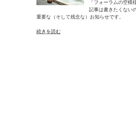
の
「フォーラムの空模
記事は書きたくない
重要な（そして残念な）お知らせです。
“フ
続きを読む
ォ
ー
ラ
ム
の
空
模
様
–
ア
バ
ス
ト
パ