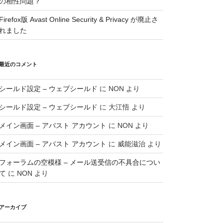
の相性問題？
Firefox版 Avast Online Security & Privacy が廃止さ
れました
最近のコメント
シールド設定 – ウェブシールド
に
NON
より
シールド設定 – ウェブシールド
に
大江悟
より
メイン画面 – アバスト アカウント
に
NON
より
メイン画面 – アバスト アカウント
に
威能滋治
より
フォーラムの空模様 – メール送受信の不具合につい
て
に
NON
より
アーカイブ