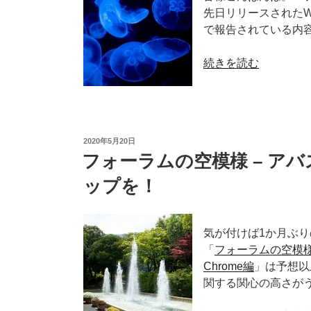
先日リリースされたWin
で報告されている内
“フ
続きを読む
ォ
ー
ラ
ム
投
2020年5月20日
の
稿
フォーラムの空模様 – ア
空
日:
模
ップを！
様
–
Windows
気が付けば1か月ぶ
10
「
フォーラムの空模様
2004
Chrome編
」は予想以
と
関する関心の高さが
Avast”