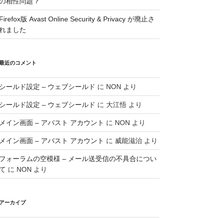
の相性問題？
Firefox版 Avast Online Security & Privacy が廃止さ
れました
最近のコメント
シールド設定 – ウェブシールド
に
NON
より
シールド設定 – ウェブシールド
に
大江悟
より
メイン画面 – アバスト アカウント
に
NON
より
メイン画面 – アバスト アカウント
に
威能滋治
より
フォーラムの空模様 – メール送受信の不具合につい
て
に
NON
より
アーカイブ