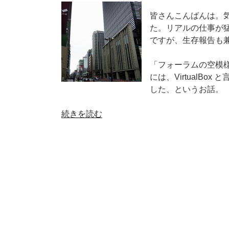
皆さんこんばんは。
た。リアルの仕事が
ですが、生存報告も
「フォーラムの空模様」コ
には、VirtualB
した、というお話。
“フ
続きを読む
ォ
ー
ラ
ム
の
空
模
様
–