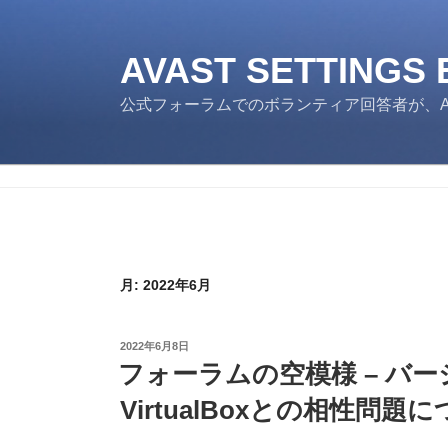
コ
ン
テ
AVAST SETTINGS
ン
公式フォーラムでのボランティア回答者が、Av
ツ
へ
ス
キ
ッ
プ
月:
2022年6月
投
2022年6月8日
稿
フォーラムの空模様 – バー
日:
VirtualBoxとの相性問題