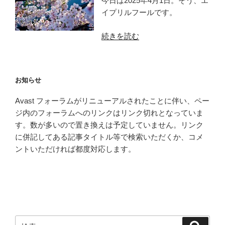
今日は2025年4月1日。そう、エ
イプリルフールです。
“2025
続きを読む
年
の
エ
お知らせ
イ
プ
Avast フォーラムがリニューアルされたことに伴い、ペー
リ
ジ内のフォーラムへのリンクはリンク切れとなっていま
ル
す。数が多いので置き換えは予定していません。リンク
フ
に併記してある記事タイトル等で検索いただくか、コメ
ー
ントいただければ都度対応します。
ル”
の
検
検