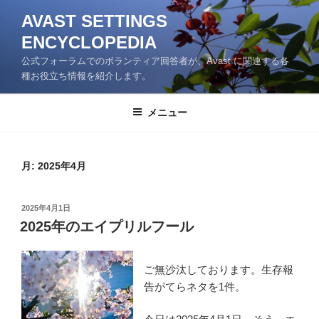
コ
AVAST SETTINGS
ン
ENCYCLOPEDIA
テ
ン
公式フォーラムでのボランティア回答者が、Avast に関連する各
ツ
種お役立ち情報を紹介します。
へ
ス
メニュー
キ
ッ
プ
月:
2025年4月
投
2025年4月1日
稿
2025年のエイプリルフール
日:
ご無沙汰しております。生存報
告がてらネタを1件。