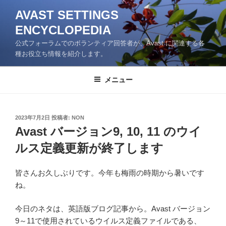
コ
AVAST SETTINGS
ン
ENCYCLOPEDIA
テ
ン
公式フォーラムでのボランティア回答者が、Avast に関連する各
ツ
種お役立ち情報を紹介します。
へ
ス
メニュー
キ
ッ
プ
投
2023年7月2日
投稿者:
NON
稿
Avast バージョン9, 10, 11 のウイ
日:
ルス定義更新が終了します
皆さんお久しぶりです。今年も梅雨の時期から暑いです
ね。
今日のネタは、英語版ブログ記事から。Avast バージョン
9～11で使用されているウイルス定義ファイルである、