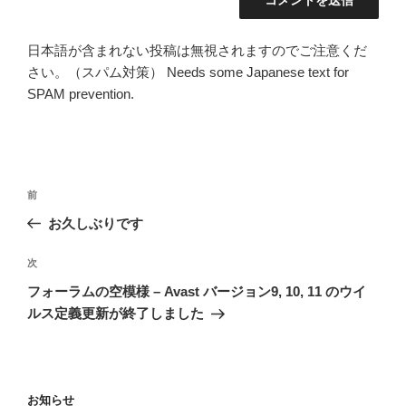
日本語が含まれない投稿は無視されますのでご注意くだ
さい。（スパム対策） Needs some Japanese text for
SPAM prevention.
投
前
前
稿
の
お久しぶりです
ナ
投
ビ
稿
次
次
ゲ
の
フォーラムの空模様 – Avast バージョン9, 10, 11 のウイ
投
ー
ルス定義更新が終了しました
稿
シ
ョ
ン
お知らせ