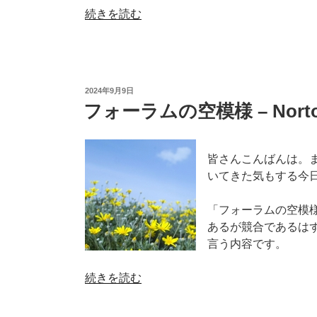
“フ
続きを読む
ォ
ー
ラ
ム
投
2024年9月9日
の
稿
フォーラムの空模様 – Nort
日:
空
模
様
皆さんこんばんは。
–
いてきた気もする今
XP
向
「フォーラムの空模
け
あるが競合であるは
サ
言う内容です。
ポ
ー
“フ
続きを読む
ト
ォ
が
ー