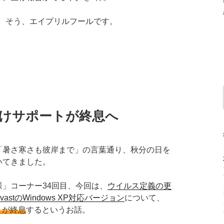
1日。そう、エイプリルフールです。
P向けサポートが終息へ
「暑さ寒さも彼岸まで」の言葉通り、秋分の日を
いてきました。
」コーナー34回目、今回は、
ウイルス定義の更
stのWindows XP対応バージョン
について、
トが終息
するというお話。