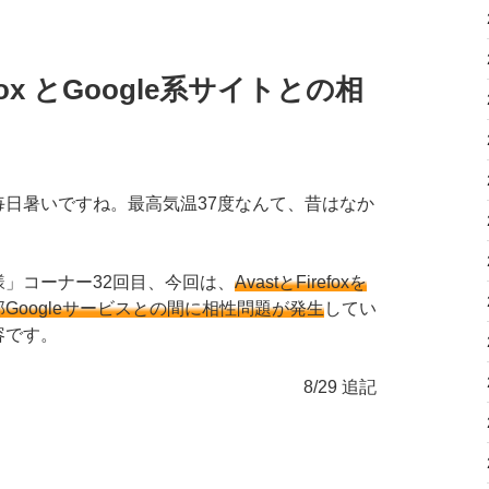
fox とGoogle系サイトとの相
毎日暑いですね。最高気温37度なんて、昔はなか
」コーナー32回目、今回は、
AvastとFirefoxを
Googleサービスとの間に相性問題が発生
してい
容です。
8/29 追記