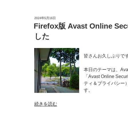
ー
ラ
ム
投
2024年5月16日
の
稿
Firefox版 Avast Online S
日:
空
した
模
様
–
Firefox
皆さんお久しぶりで
と
Google
本日のテーマは、Av
系
「Avast Online S
サ
ティ＆プライバシー）
イ
す。
ト
と
“Firefox
続きを読む
の
版
相
Avast
性
Online