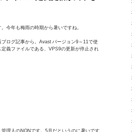
す。今年も梅雨の時期から暑いですね。
ログ記事から。Avast バージョン9～11で使
定義ファイルである、VPS9の更新が停止され
管理人のNONです。5月だというのに暑いです