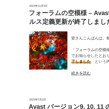
問
Security
投
2023年11月3日
題？”
&
稿
フォーラムの空模様 – Avast
の
日:
Privacy
ルス定義更新が終了しまし
が
廃
止
さ
皆さんこんばんは。
れ
ま
「フォーラムの空模様
し
でお知らせしたとお
た”
了しました
、という
の
“フ
続きを読む
ォ
ー
ラ
ム
投
2023年7月2日
の
稿
Avast バージョン9, 10,
日:
空