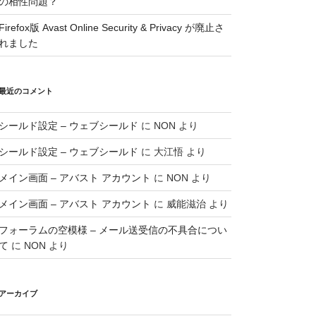
の相性問題？
Firefox版 Avast Online Security & Privacy が廃止さ
れました
最近のコメント
シールド設定 – ウェブシールド
に
NON
より
シールド設定 – ウェブシールド
に
大江悟
より
メイン画面 – アバスト アカウント
に
NON
より
メイン画面 – アバスト アカウント
に
威能滋治
より
フォーラムの空模様 – メール送受信の不具合につい
て
に
NON
より
アーカイブ