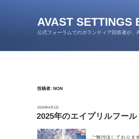
コ
ン
テ
AVAST SETTINGS
ン
公式フォーラムでのボランティア回答者が、Av
ツ
へ
ス
キ
ッ
プ
投稿者:
NON
投
2025年4月1日
稿
2025年のエイプリルフール
日:
ご無沙汰しておりま