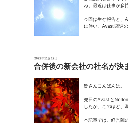
義
の
ね。最近は仕事が多
更
ウ
新
イ
今回は生存報告と、A
が
ル
に伴い、Avast 
終
ス
了
定
し
義
ま
更
し
新
投
2022年11月12日
た”
が
稿
合併後の新会社の社名が決
日:
の
終
了
し
皆さんこんばんは。
ま
す”
先日のAvast とNor
の
したが、このほど、
本記事では、経営陣