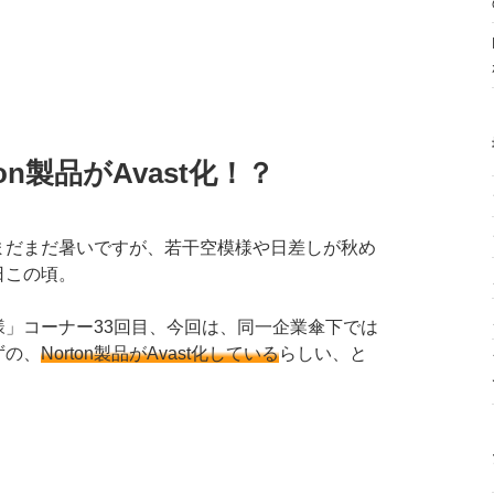
on製品がAvast化！？
まだまだ暑いですが、若干空模様や日差しが秋め
日この頃。
様」コーナー33回目、今回は、同一企業傘下では
ずの、
Norton製品がAvast化している
らしい、と