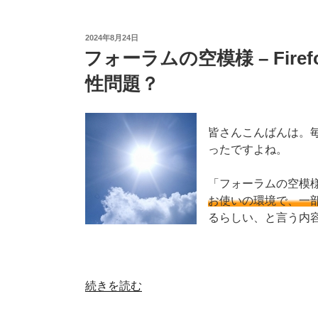
終
ラ
息
ム
へ”
投
2024年8月24日
の
稿
の
フォーラムの空模様 – Fire
日:
空
性問題？
模
様
–
Norton
皆さんこんばんは。
製
ったですよね。
品
が
「フォーラムの空模様
Avast
お使いの環境で、一部
化！？”
るらしい、と言う内
の
“フ
続きを読む
ォ