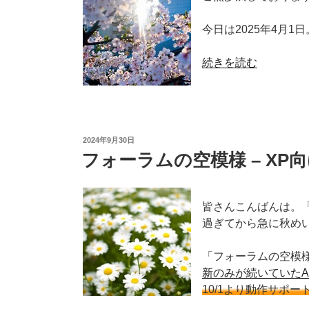
今日は2025年4月
“2025
続きを読む
年
の
エ
イ
投
2024年9月30日
プ
稿
フォーラムの空模様 – X
リ
日:
ル
フ
皆さんこんばんは。
ー
過ぎてから急に秋め
ル”
の
「フォーラムの空模様
新のみが続いていたAva
10/1より動作サポー