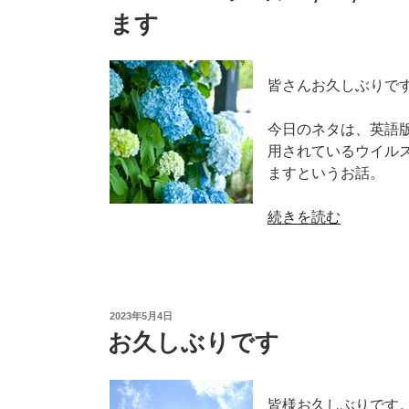
ます
模
様
–
Avast
皆さんお久しぶりで
バ
ー
今日のネタは、英語版ブ
ジ
用されているウイルス
ョ
ますというお話。
ン
9,
“Avast
続きを読む
10,
バ
11
ー
の
ジ
ウ
ョ
投
2023年5月4日
イ
ン
稿
お久しぶりです
ル
日:
9,
ス
10,
定
11
皆様お久しぶりです。