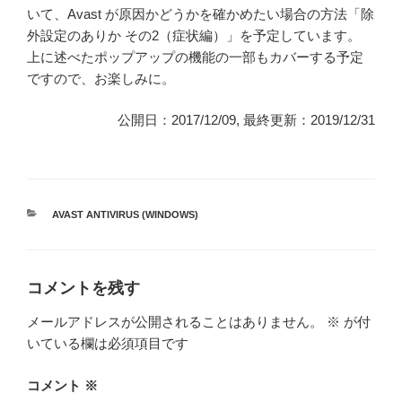
いて、Avast が原因かどうかを確かめたい場合の方法「除
外設定のありか その2（症状編）」を予定しています。
上に述べたポップアップの機能の一部もカバーする予定
ですので、お楽しみに。
公開日：2017/12/09, 最終更新：2019/12/31
カ
AVAST ANTIVIRUS (WINDOWS)
テ
ゴ
リ
ー
コメントを残す
メールアドレスが公開されることはありません。
※
が付
いている欄は必須項目です
コメント
※