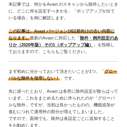
本記事では、何かをAvast のスキャンから除外したいとき
に、どこに何を設定すべきかを、「ポップアップが出て
いる場合」を例に解説します。
この記事は、Avast バージョン18以前向けの古い内容に
なります。
最新のAvast に対応した「
除外・例外設定のあ
りか（2020年版） その1（ポップアップ編）
」を投稿し
ておりますので、こちらもご覧ください。
まず初めに分かっておいて頂きたいことが1つ。「
グロー
バルな除外を信用しない！
」です。
先に述べたとおり、Avast は各所に除外設定が散らばって
います。これをまとめるために作られたのが「グローバ
ルな除外」ですが、当初は良かったものの、機能追加が
進むにつれて適用外の部分が増えてしまいました。
ですので、面倒でも、除外は各設定ごとに追加すること
をお勧めします。