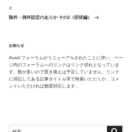
投
ビ
稿
次
次
ゲ
の
除外・例外設定のありか その2（症状編）
投
ー
稿
シ
ョ
お知らせ
ン
Avast フォーラムがリニューアルされたことに伴い、ペー
ジ内のフォーラムへのリンクはリンク切れとなっていま
す。数が多いので置き換えは予定していません。リンク
に併記してある記事タイトル等で検索いただくか、コメ
ントいただければ都度対応します。
検
検