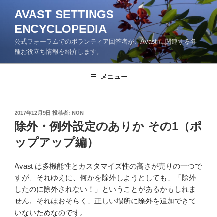
コ
AVAST SETTINGS
ン
ENCYCLOPEDIA
テ
ン
公式フォーラムでのボランティア回答者が、Avast に関連する各
ツ
種お役立ち情報を紹介します。
へ
ス
メニュー
キ
ッ
プ
投
2017年12月9日
投稿者:
NON
稿
除外・例外設定のありか その1（ポ
日:
ップアップ編）
Avast は多機能性とカスタマイズ性の高さが売りの一つで
すが、それゆえに、何かを除外しようとしても、「除外
したのに除外されない！」ということがあるかもしれま
せん。それはおそらく、正しい場所に除外を追加できて
いないためなのです。