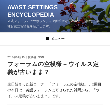
コ
AVAST SETTINGS
ン
ENCYCLOPEDIA
テ
ン
公式フォーラムでのボランティア回答者が、Avast に関連する各
ツ
種お役立ち情報を紹介します。
へ
ス
メニュー
キ
ッ
プ
投
2019年10月19日
投稿者:
NON
稿
フォーラムの空模様 – ウイルス定
日:
義が古いまま？
先日始まった新コーナー「フォーラムの空模様」。2回目
の本日は、英語フォーラムに寄せられた質問から、「ウ
イルス定義が古いまま？」です。