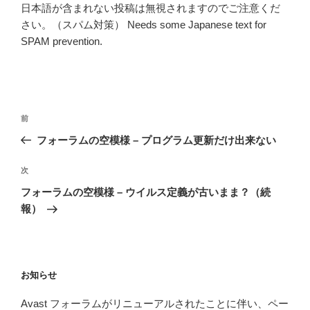
日本語が含まれない投稿は無視されますのでご注意くだ
さい。（スパム対策） Needs some Japanese text for
SPAM prevention.
投
前
前
稿
の
フォーラムの空模様 – プログラム更新だけ出来ない
ナ
投
ビ
稿
次
次
ゲ
の
フォーラムの空模様 – ウイルス定義が古いまま？（続
投
ー
報）
稿
シ
ョ
ン
お知らせ
Avast フォーラムがリニューアルされたことに伴い、ペー