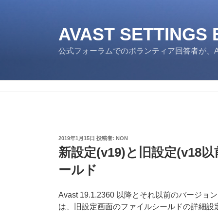
コ
ン
テ
AVAST SETTINGS
ン
公式フォーラムでのボランティア回答者が、Av
ツ
へ
ス
キ
ッ
プ
投
2019年1月15日
投稿者:
NON
稿
新設定(v19)と旧設定(v18以
日:
ールド
Avast 19.1.2360 以降とそれ以前のバ
は、旧設定画面のファイルシールドの詳細設