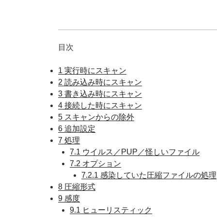
目次
1
実行時にスキャン
2
読み込み時にスキャン
3
書き込み時にスキャン
4
接続した時にスキャン
5
スキャンからの除外
6
追加設定
7
処理
7.1
ウイルス／PUP／怪しいファイル
7.2
オプション
7.2.1
感染していた圧縮ファイルの処理
8
圧縮形式
9
感度
9.1
ヒューリスティック